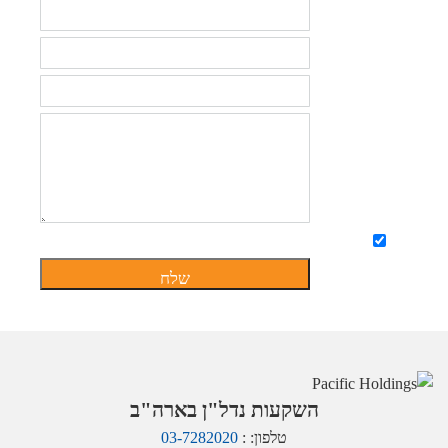
שם
טלפון
אימייל
תוכן
הפניה
מאשר קבלת מידע לדוא"ל
השקעות נדל"ן בארה"ב
טלפון: :
03-7282020