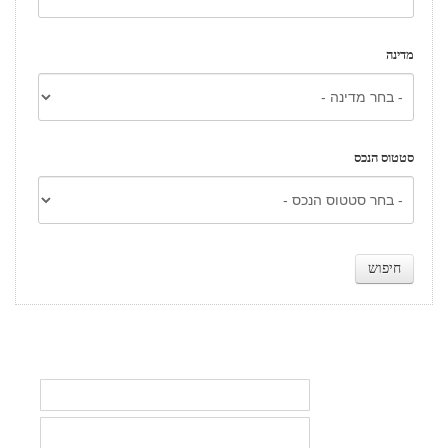
מדינה
סטטוס הנכס
מלא פרטיך כדי להתעדכן בהשקעות נדל״ן יחודיות ואטרקטיביות
שם
טלפון