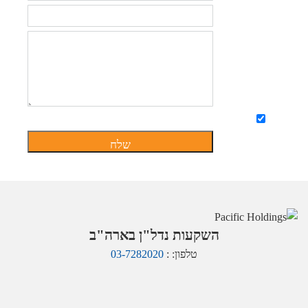
אימייל
תוכן
הפניה
מאשר קבלת מידע לדוא"ל
השקעות נדל"ן בארה"ב
טלפון: :
03-7282020