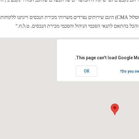
שרותי הניהול שמציעה פסיפיק הולדינגס באתר זה (לרבות מסלול CMA) הינם שירותים נפרדים משרותי מכירת הנכסים ויינתנו ללקוחות
כל בהתאם לתנאי הסכמי הניהול והסכמי מכירת הנכסים. ט.ל.ח."
This page can't load Google Ma
OK
Do you ow