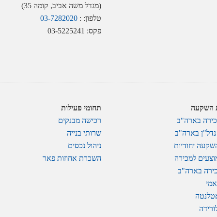
(מגדל משה אביב, קומה 35)
טלפון: :
03-7282020
פקס: 03-5225241
ת השקעה
תחומי פעילות
כירה בארה"ב
רכישה מבנקים
דל"ן בארה"ב
שרותי בנייה
השקעה יחודיות
ניהול נכסים
וצעים למכירה
השכרת אחוזות פאר
ירה בארה"ב
אמי
טלנטה
ורידה