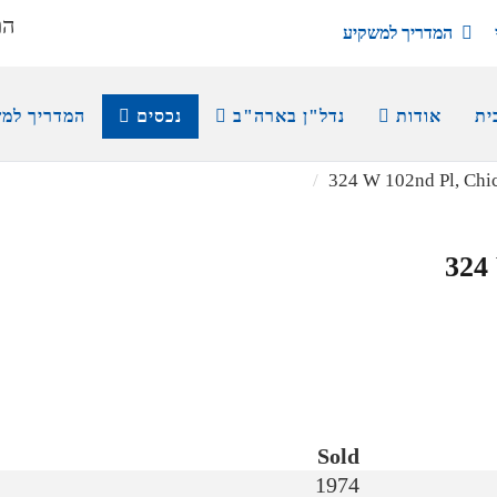
הת
המדריך למשקיע
ית
אודות
נדל"ן בארה"ב
נכסים
המדריך למ
324 W 102nd Pl, Chi
324
Sold
1974