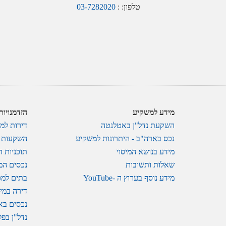
טלפון: :
03-7282020
מידע למשקיע
הזדמנויו
השקעת נדל"ן באטלנטה
דירות למ
נכס בארה"ב - היתרונות למשקיע
השקעות נ
מידע בנושא המיסוי
תוכניות 
שאלות ותשובות
נכסים המ
מידע נוסף בערוץ ה -YouTube
בתים למכ
דירה במי
נכסים בא
נדל"ן בפל