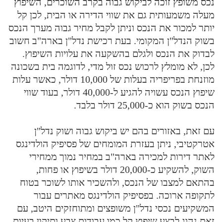
נכס משופץ זוכה לביקוש גבוה בקרב השוכרים, השיפוץ
מעלה משמעותית גם את שווי הדירה או הבית, לכן קל
יותר למכור את הנכס וניתן לקבל מחיר גבוה מערך הנכס
בשוק הנדל"ן המקומי. בעת רכישת נדל"ן בארה"ב חשוב
לבדוק את הנכס ולגלם בהשקעה את עלויות השיפוץ.
לכן, לא מומלץ לרכוש נכס זול מדי, לדוגמה בית בשכונה
מוזנחת בפריפריה בעלות של 10,000 דולר, כאשר עלות
שיפוץ הנכס עשויה להגיע ל-40,000 דולר, בעוד שווי
הנכס בשוק הוא כ-25,000 דולר בלבד.
עם זאת, באזורים בהם יש ביקוש גבוה ושוק נדל"ן
אטרקטיבי, ניתן בעזרת המומחים של פסיפיק הולדינגס
לאתר דירות למכירה בארה"ב במחיר נמוך ממחירי
השוק, להשקיע כ-20,000 דולר בשיפוץ או פחות,
בהתאם למצבו של הנכס, ולהשכיר אותו לשוכר בטוח
לתקופה ארוכה. בפסיפיק הולדינגס מאתרים עבור
המשקיעים נכסי נדל"ן משופצים ומתוחזקים היטב, עם
זאת נהוג לבצע שיפוץ קל כמו עבודות צבע ותיקון בעיות