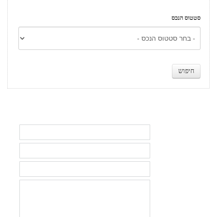
סטטוס הנכס
מלא פרטיך כדי להתעדכן בהשקעות נדל״ן יחודיות ואטרקטיביות
שם
טלפון
אימייל
תוכן
הפניה