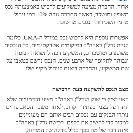
ארוך. החברה מציעה למשקיעים לרכוש באמצעותה נכס
משופץ ומושכר, כאשר החברה גובה 10% דמי ניהול
מדמי השכירות הנגבים מהשוכר.
אפשרות נוספת היא לרכוש נכס במודל ה-CMA, כלומר
קניית נדל"ן בארה"ב במיקומים אטרקטיביים, כל הנכסים
משופצים ומושכרים, המשקיע זוכה לתשואה קבועה
וגבוהה לתקופה של ארבע שנים, הנכס נרשם בטאבו על
שם המשקיע, והחברה דואגת לניהול מקיף שלו.
מצב הנכס להשקעה בעת הרכישה
ראוי לציין כי שוק הנדל"ן בארה"ב מציע הזדמנויות שלא
יחזרו על עצמן בעתיד הקרוב, לאחר משבר הסאב פריים
נותרו הבנקים עם נכסים רבים אותם הם מעוניינים
למכור כדי להשיב את כספם. רכישת נדל"ן בארה"ב
אינה דבר של מה בכך בגלל גודלה של המדינה,