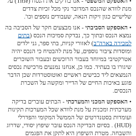
•
האספקט המשפטי
- אנו בודקים את הנסח (Title) על
מנת לוודא שהנכס המדובר נקי מכל זכיות צדדים
שלישיים כגון זיקות הנאה, שעבודים נוספים וכו'.
•
האספקט הסביבתי
- אנו מבצעים חקר של הסביבה בה
נמצא הנכס ובתוך כך, נבדקת סמיכות הנכס (
בתים
למכירה בארה"ב
) לאזורי קניות, בתי ספר, גני ילדים
ומוסדות ציבור נוספים, על מנת להבטיח כי הנכס יהיה
אטרקטיבי במיוחד בעבור הרוכשים ובעבור השוכרים
שיגורו בו בעתיד. כמו כן, אנחנו נמנעים מרכישת נכסים
הנמצאים ליד כבישים ראשיים ואוטוסטרדות שכן הדבר
פוגע באיכות החיים של הדייר ומקשה על השכרת
הנכסים.
•
האספקט המכני והמערכתי
- הבתים עוברים בדיקה
מערכתית ומכנית על מנת לוודא שכל המערכות תקינות
ועומדות בסטנדרטים של הממשל המקומי והפדרלי
(HUD) . בסיום הבדיקה הנכס עובר שיפוץ יסודי, שדרוג
והשבחה. מטרת השיפוץ היא לתקן את הפגמים